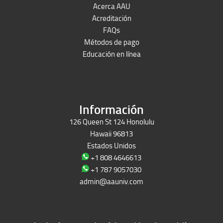
Acerca AAU
Acreditación
FAQs
Métodos de pago
Educación en línea
Peruron
Films Perú
Información
126 Queen St 124 Honolulu
Hawaii 96813
Estados Unidos
+1 808 4646613
+1 787 9057030
admin@aauniv.com