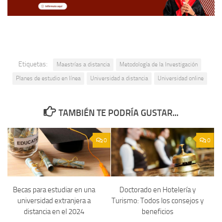
Etiquetas:
Maestrías a distancia
Metodología de la Investigación
Planes de estudio en línea
Universidad a distancia
Universidad online
TAMBIÉN TE PODRÍA GUSTAR...
0
0
Becas para estudiar en una
Doctorado en Hotelería y
universidad extranjera a
Turismo: Todos los consejos y
distancia en el 2024
beneficios