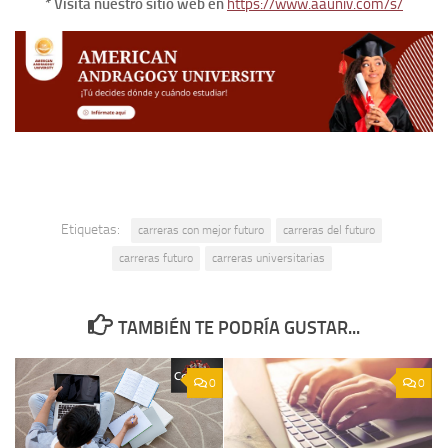
* Visita nuestro sitio web en
https://www.aauniv.com/s/
Etiquetas:
carreras con mejor futuro
carreras del futuro
carreras futuro
carreras universitarias
TAMBIÉN TE PODRÍA GUSTAR...
0
0