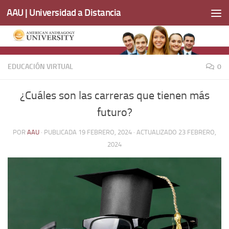
AAU | Universidad a Distancia
Saltar al contenido
EDUCACIÓN VIRTUAL
0
¿Cuáles son las carreras que tienen más
futuro?
POR
AAU
· PUBLICADA
19 FEBRERO, 2024
· ACTUALIZADO
23 FEBRERO,
2024