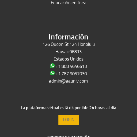
Educación en línea
Peruron
Films Perú
Información
126 Queen St 124 Honolulu
Hawaii 96813
Estados Unidos
+1 808 4646613
+1 787 9057030
admin@aauniv.com
La plataforma virtual está disponible 24 horas al día
LOGIN