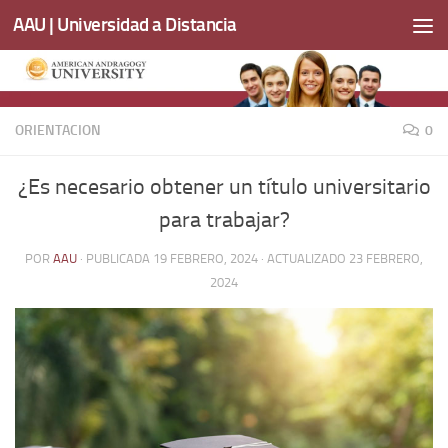
AAU | Universidad a Distancia
Saltar al contenido
ORIENTACION
0
¿Es necesario obtener un título universitario
para trabajar?
POR
AAU
· PUBLICADA
19 FEBRERO, 2024
· ACTUALIZADO
23 FEBRERO,
2024