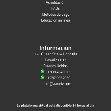
Acreditación
FAQs
Métodos de pago
Educación en línea
Peruron
Films Perú
Información
126 Queen St 124 Honolulu
Hawaii 96813
Estados Unidos
+1 808 4646613
+1 787 9057030
admin@aauniv.com
La plataforma virtual está disponible 24 horas al día