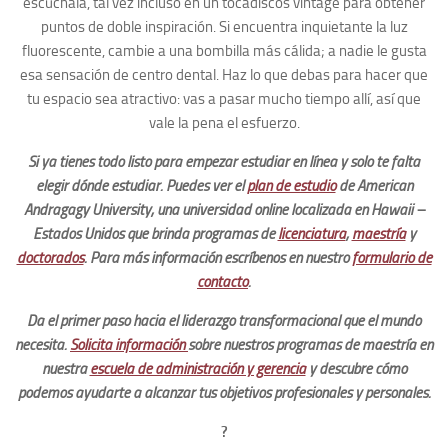
escúchala, tal vez incluso en un tocadiscos vintage para obtener
puntos de doble inspiración. Si encuentra inquietante la luz
fluorescente, cambie a una bombilla más cálida; a nadie le gusta
esa sensación de centro dental. Haz lo que debas para hacer que
tu espacio sea atractivo: vas a pasar mucho tiempo allí, así que
vale la pena el esfuerzo.
Si ya tienes todo listo para empezar estudiar en línea y solo te falta
elegir dónde estudiar. Puedes ver el
plan de estudio
de American
Andragagy University, una universidad online localizada en Hawaii –
Estados Unidos que brinda programas de
licenciatura
,
maestría
y
doctorados
.
Para más información escríbenos en nuestro
formulario de
contacto
.
Da el primer paso hacia el liderazgo transformacional que el mundo
necesita.
Solicita información
sobre nuestros programas de maestría en
nuestra
escuela de administración y gerencia
y descubre cómo
podemos ayudarte a alcanzar tus objetivos profesionales y personales.
?