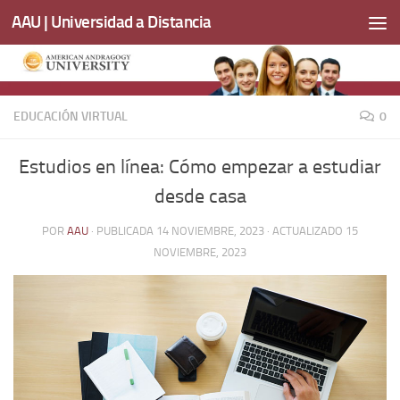
AAU | Universidad a Distancia
Saltar al contenido
EDUCACIÓN VIRTUAL
0
Estudios en línea: Cómo empezar a estudiar
desde casa
POR
AAU
· PUBLICADA
14 NOVIEMBRE, 2023
· ACTUALIZADO
15
NOVIEMBRE, 2023