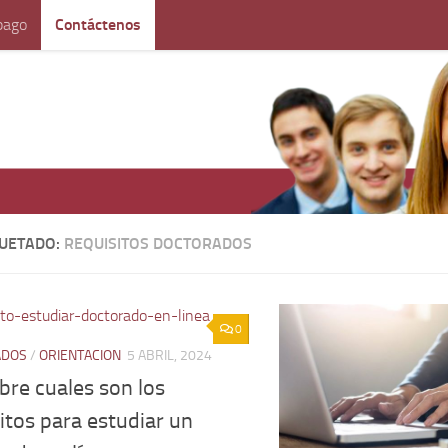
pago
Contáctenos
QUETADO:
REQUISITOS DOCTORADOS
0
ADOS
/
ORIENTACION
5 ABRIL, 2024
bre cuales son los
itos para estudiar un