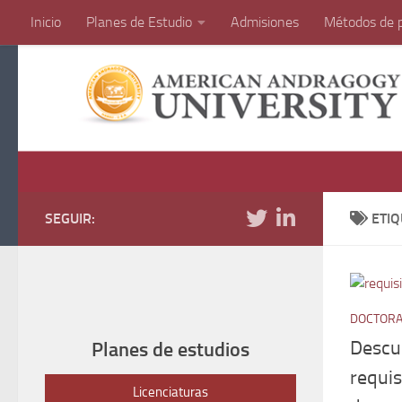
Inicio
Planes de Estudio
Admisiones
Métodos de 
Saltar al contenido
SEGUIR:
ETI
DOCTOR
Descu
Planes de estudios
requis
Licenciaturas