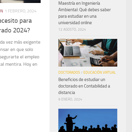
Maestría en Ingeniería
Ambiental: Qué debes saber
ON
1 FEBRERO, 2024
para estudiar en una
ecesito para
universidad online
orado 2024?
12 AGOSTO, 2024
ada vez más exigente
ensar en que solo
segurarte el empleo
tal mentira. Hoy en
DOCTORADOS
/
EDUCACIÓN VIRTUAL
Beneficios de estudiar un
doctorado en Contabilidad a
distancia
9 ENERO, 2024