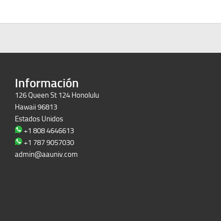
Información
126 Queen St 124 Honolulu
Hawaii 96813
Estados Unidos
+1 808 4646613
+1 787 9057030
admin@aauniv.com