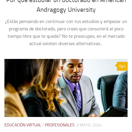
Andragogy University
¿Estás pensando en continuar con tus estudios y empezar un
programa de doctorado, pero crees que consumirá el poco
tiempo libre que te queda? No te preocupes, en el mercado
actual existen diversas alternativas...
0
EDUCACIÓN VIRTUAL
/
PROFESIONALES
3 MAYO, 2024