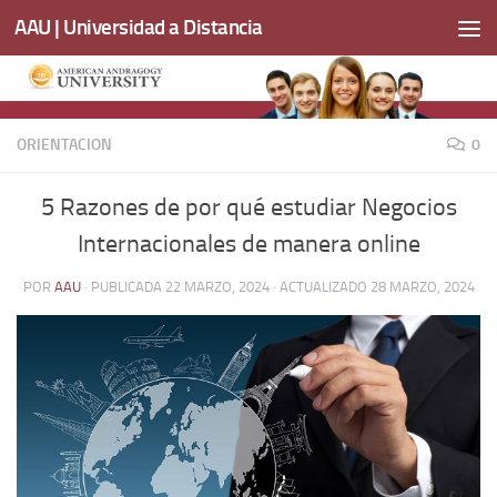
AAU | Universidad a Distancia
Saltar al contenido
ORIENTACION
0
5 Razones de por qué estudiar Negocios
Internacionales de manera online
POR
AAU
· PUBLICADA
22 MARZO, 2024
· ACTUALIZADO
28 MARZO, 2024