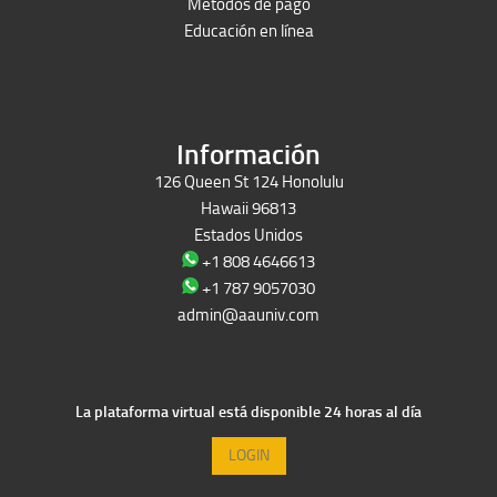
Métodos de pago
Educación en línea
Peruron
Films Perú
Información
126 Queen St 124 Honolulu
Hawaii 96813
Estados Unidos
+1 808 4646613
+1 787 9057030
admin@aauniv.com
La plataforma virtual está disponible 24 horas al día
LOGIN