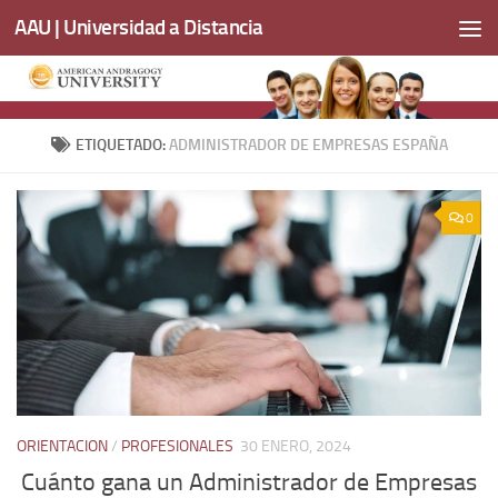
AAU | Universidad a Distancia
Saltar al contenido
ETIQUETADO:
ADMINISTRADOR DE EMPRESAS ESPAÑA
0
ORIENTACION
/
PROFESIONALES
30 ENERO, 2024
Cuánto gana un Administrador de Empresas