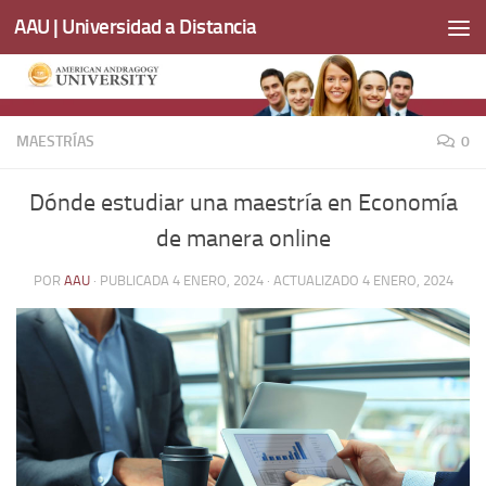
AAU | Universidad a Distancia
Saltar al contenido
MAESTRÍAS
0
Dónde estudiar una maestría en Economía
de manera online
POR
AAU
· PUBLICADA
4 ENERO, 2024
· ACTUALIZADO
4 ENERO, 2024