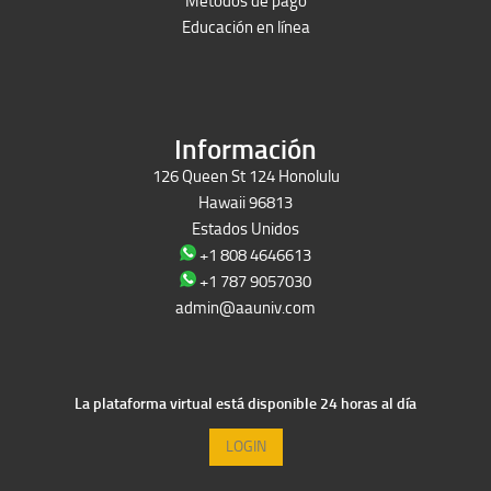
Métodos de pago
Educación en línea
Peruron
Films Perú
Información
126 Queen St 124 Honolulu
Hawaii 96813
Estados Unidos
+1 808 4646613
+1 787 9057030
admin@aauniv.com
La plataforma virtual está disponible 24 horas al día
LOGIN