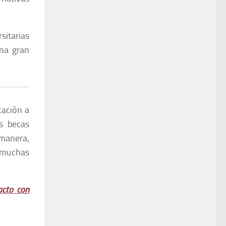
sitarias
una gran
cación a
s becas
 manera,
 muchas
acto con