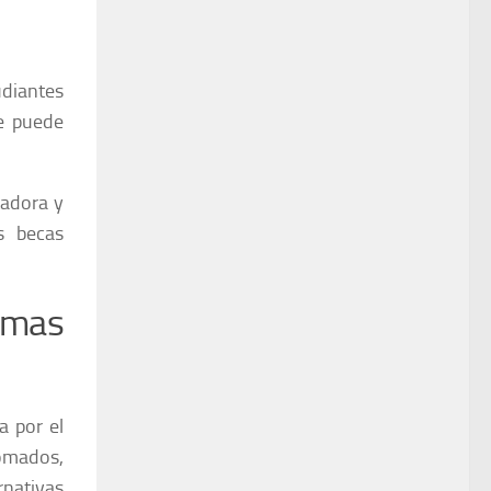
udiantes
e puede
tadora y
s becas
amas
 por el
omados,
nativas