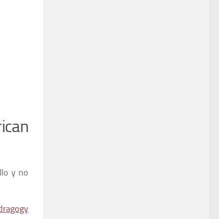
ican
llo y no
dragogy