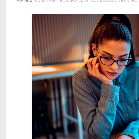
POR
AAU
· PUBLICADA
18 ENERO, 2024
· ACTUALIZADO
18 ENERO,