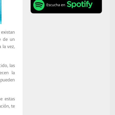
existan
e de un
 la vez,
ido, las
ecen la
s pueden
de estas
ción, te