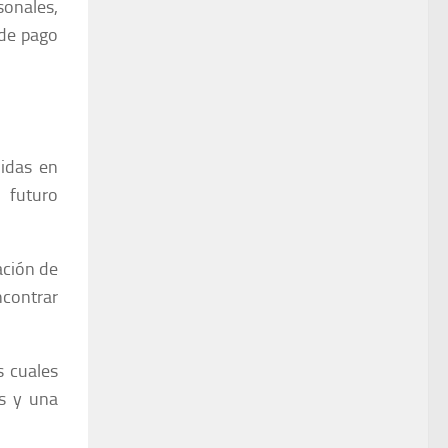
onales,
 de pago
didas en
 futuro
ación de
ncontrar
s cuales
s y una