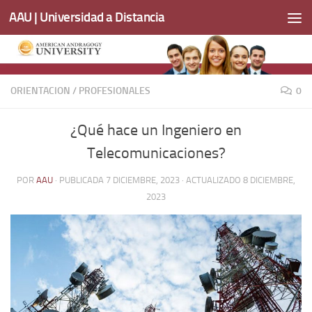
AAU | Universidad a Distancia
Saltar al contenido
ORIENTACION
/
PROFESIONALES
0
¿Qué hace un Ingeniero en
Telecomunicaciones?
POR
AAU
· PUBLICADA
7 DICIEMBRE, 2023
· ACTUALIZADO
8 DICIEMBRE,
2023