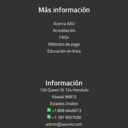
Más información
Acerca AAU
Acreditación
FAQs
Métodos de pago
Educación en línea
Peruron
Films Perú
Información
126 Queen St 124 Honolulu
Hawaii 96813
Estados Unidos
+1 808 4646613
+1 787 9057030
admin@aauniv.com