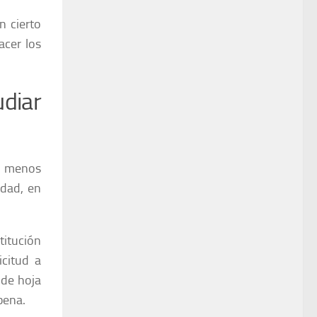
n cierto
acer los
udiar
o menos
idad, en
titución
icitud a
 de hoja
pena.