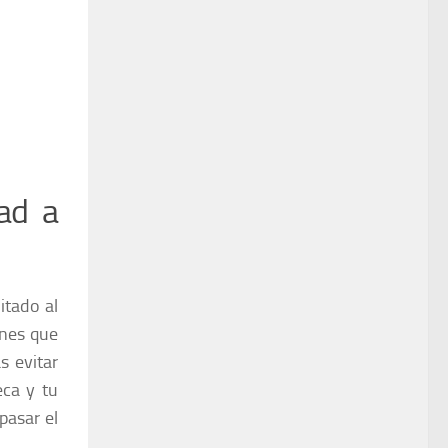
ad a
itado al
ones que
s evitar
eca y tu
pasar el