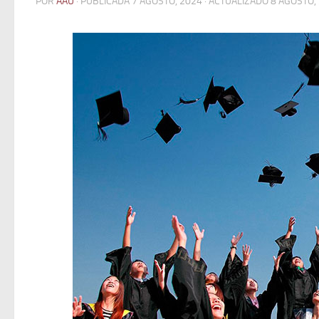
POR
AAU
· PUBLICADA
7 AGOSTO, 2024
· ACTUALIZADO
8 AGOSTO,