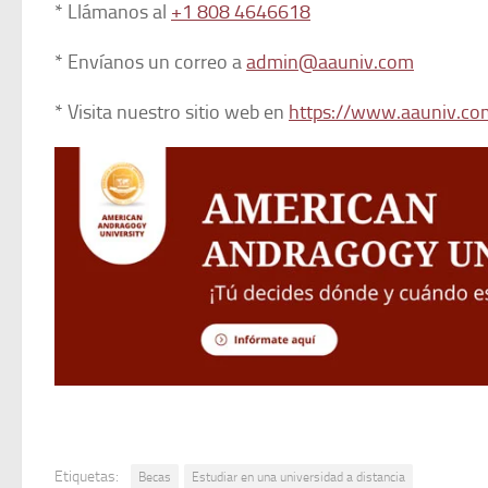
* Llámanos al
+1 808 4646618
* Envíanos un correo a
admin@aauniv.com
* Visita nuestro sitio web en
https://www.aauniv.co
Etiquetas:
Becas
Estudiar en una universidad a distancia