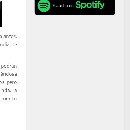
o antes.
tudiante
 podrán
lándose
os, pero
inda, a
tener tu