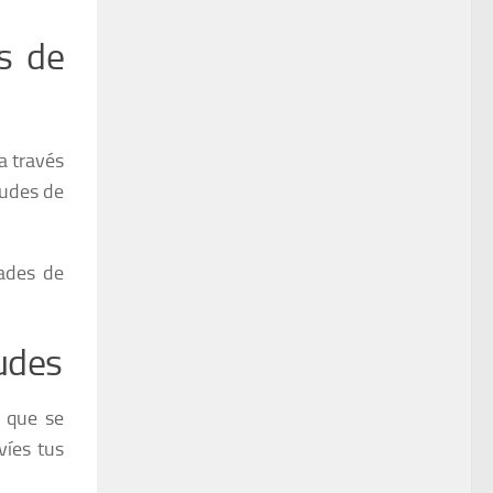
es de
a través
tudes de
dades de
tudes
s que se
víes tus