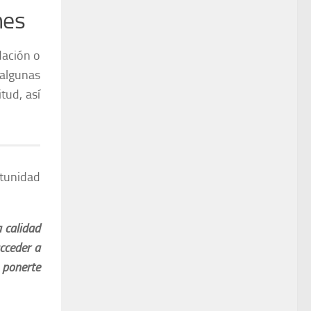
nes
dación o
 algunas
tud, así
rtunidad
 calidad
cceder a
 ponerte