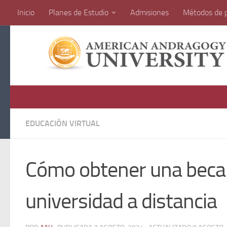
Inicio
Planes de Estudio
Admisiones
Métodos de 
Saltar al contenido
EDUCACIÓN VIRTUAL
Cómo obtener una beca 
universidad a distancia