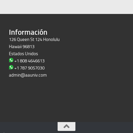
Información
126 Queen St 124 Honolulu
Hawaii 96813
Estados Unidos
+1 808 4646613
+1 787 9057030
admin@aauniv.com