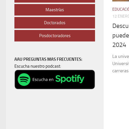
EDUCACI
Maestrías
12 ENERO
Doctorados
Descub
puedes
Posdoctoradores
2024
La univ
AAU PREGUNTAS MAS FRECUENTES:
Universi
Escucha nuestro podcast:
carreras