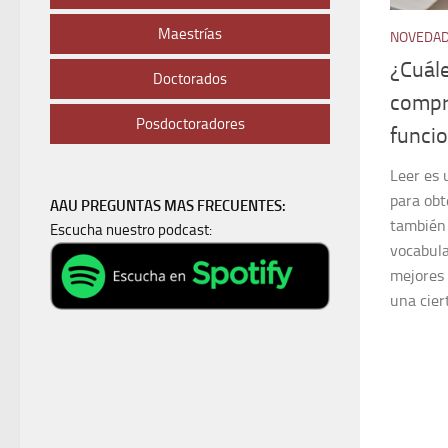
Maestrías
NOVEDA
¿Cuále
Doctorados
compr
Posdoctoradores
funci
Leer es 
para obt
AAU PREGUNTAS MAS FRECUENTES:
también
Escucha nuestro podcast:
vocabula
mejores
una cier