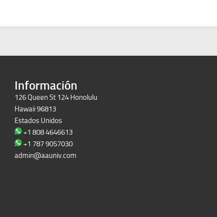
Información
126 Queen St 124 Honolulu
Hawaii 96813
Estados Unidos
+1 808 4646613
+1 787 9057030
admin@aauniv.com