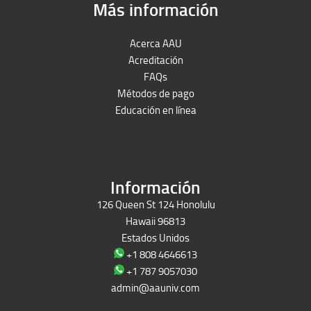
Más información
Acerca AAU
Acreditación
FAQs
Métodos de pago
Educación en línea
Peruron
Films Perú
Información
126 Queen St 124 Honolulu
Hawaii 96813
Estados Unidos
+1 808 4646613
+1 787 9057030
admin@aauniv.com