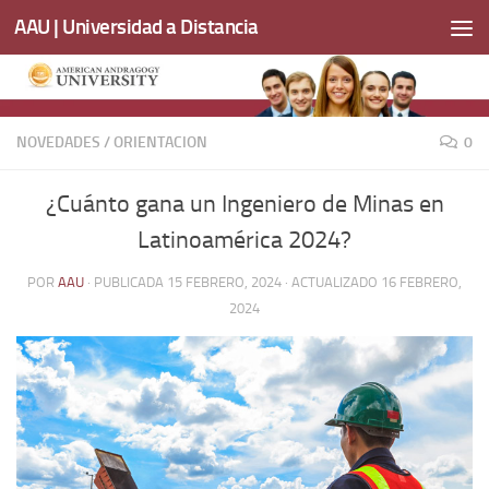
AAU | Universidad a Distancia
Saltar al contenido
NOVEDADES
/
ORIENTACION
0
¿Cuánto gana un Ingeniero de Minas en
Latinoamérica 2024?
POR
AAU
· PUBLICADA
15 FEBRERO, 2024
· ACTUALIZADO
16 FEBRERO,
2024