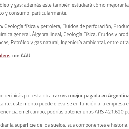
róleo y gas; además este también estudiará cómo mejorar la
nto y consumo, particularmente.
n:
Geología física y petrolera, Fluidos de perforación, Produ
uímica general, Álgebra lineal, Geología Física, Crudos y pro
as, Petróleo y gas natural, Ingeniería ambiental, entre otr
óleos
con AAU
ue recibirás por esta otra
carrera mejor pagada en Argentin
nte, este monto puede elevarse en función a la empresa 
periencia en el campo, podrías obtener unos ARS 421,620 p
iar la superficie de los suelos, sus componentes e historia, 