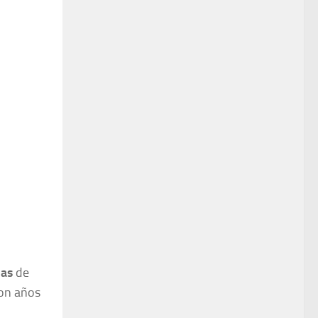
das
de
con años