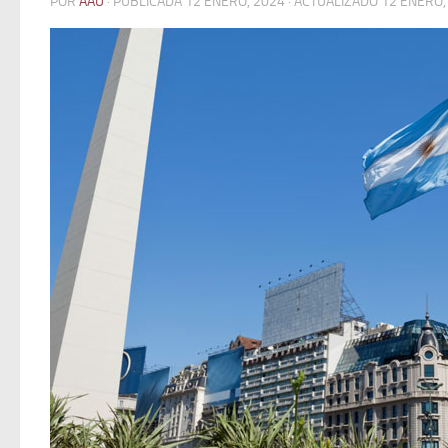
POR
AAU
· PUBLICADA
12 ENERO, 2024
· ACTUALIZADO
12 ENERO,