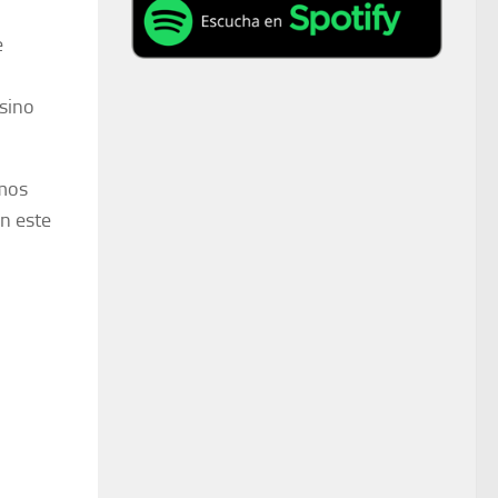
e
 sino
emos
n este