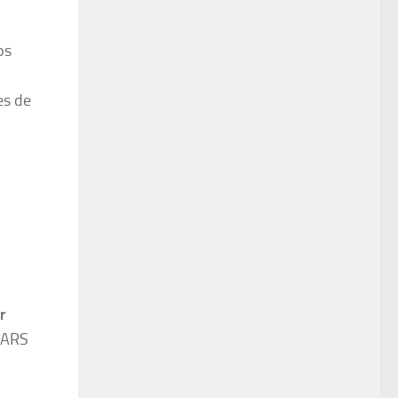
os
es de
r
 ARS