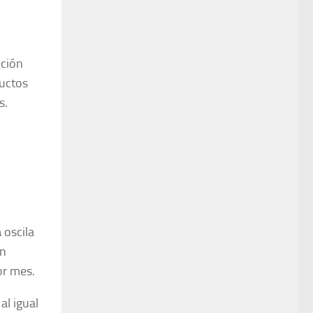
cción
ductos
as.
a
oscila
en
or mes.
al igual