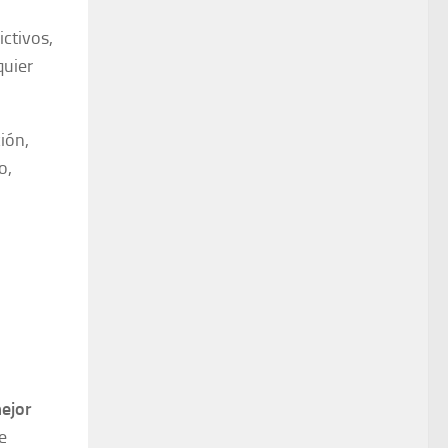
ictivos,
quier
ción,
o,
ejor
e