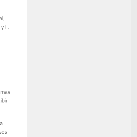
l,
y II,
temas
ibir
 a
sos