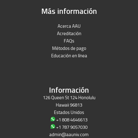
Más información
Acerca AAU
Acreditación
FAQs
Métodos de pago
Educación en línea
Peruron
Films Perú
Información
126 Queen St 124 Honolulu
Hawaii 96813
Estados Unidos
+1 808 4646613
+1 787 9057030
admin@aauniv.com