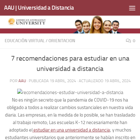
AAU | Universidad a Distancia
Saltar al contenido
EDUCACIÓN VIRTUAL
/
ORIENTACION
0
7 recomendaciones para estudiar en una
universidad a distancia
POR
AAU
· PUBLICADA
19 ABRIL, 2024
· ACTUALIZADO
19 ABRIL, 2024
No es ningún secreto que la pandemia de COVID-19 nos ha
obligado a todos a realizar cambios sustanciales en nuestra vida
diaria. Las empresas, en la medida de lo posible, se han trasladado
al trabajo remoto; Las escuelas K-12 necesariamente han
adoptado el
estudiar en una universidad a distancia
; y muchos
estudiantes universitarios que anteriormente se habían inscrito en