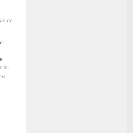
dad de
se
e
llo,
ara