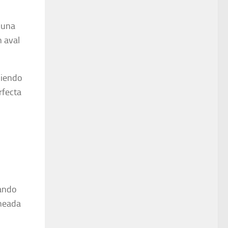
 una
n aval
uiendo
rfecta
uando
aneada