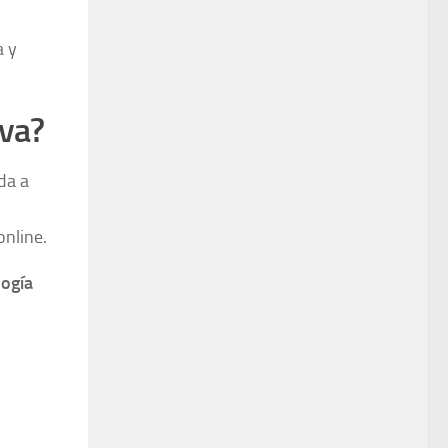
a y
iva?
da a
online.
ogía