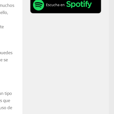
, muchos
ello,
te
puedes
de se
un tipo
as que
 uso de