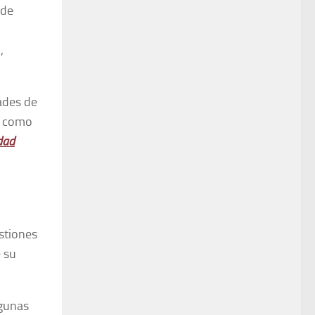
 de
,
ades de
, como
dad
estiones
e su
lgunas