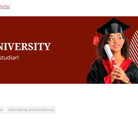
m/s/
ne
licenciaturas online costa rica