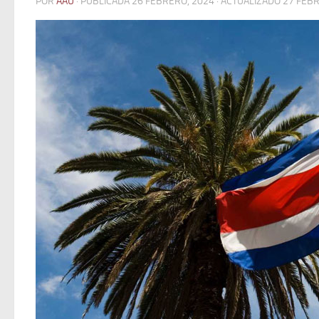
POR
AAU
· PUBLICADA
26 FEBRERO, 2024
· ACTUALIZADO
27 FEBR