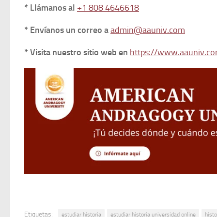
* Llámanos al
+1 808 4646618
* Envíanos un correo a
admin@aauniv.com
* Visita nuestro sitio web en
https://www.aauniv.co
Etiquetas:
estudiar historia
estudiar historia universidad online
histo