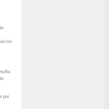
de
ual con
esulta
án
to por