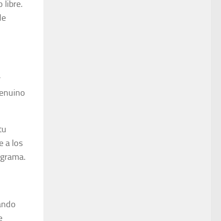
 libre.
de
r
genuino
tu
 a los
ograma.
ando
e