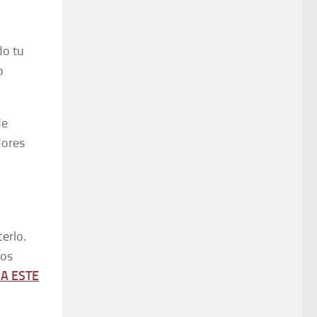
do tu
o
de
dores
cerlo.
mos
A ESTE