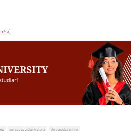
m/s/
ria
por que estudiar historia
Universidad online