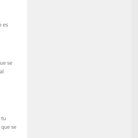
o es
que se
al
 tu
s que se