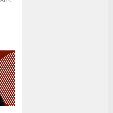
esees,