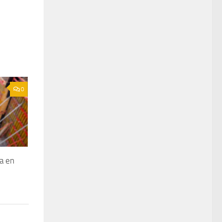
0
a en