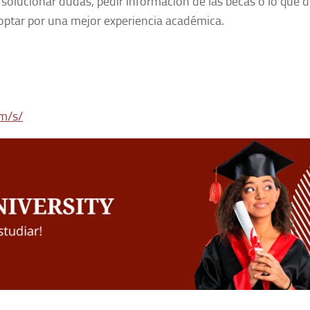
solucionar dudas, pedir información de las becas o lo que d
optar por una mejor experiencia académica.
m/s/