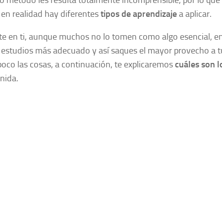
 método les resulta totalmente incomprensible, por lo que
 en realidad hay diferentes
tipos de aprendizaje
a aplicar.
nte en ti, aunque muchos no lo tomen como algo esencial, e
de estudios más adecuado y así saques el mayor provecho a t
n poco las cosas, a continuación, te explicaremos
cuáles son l
inida.