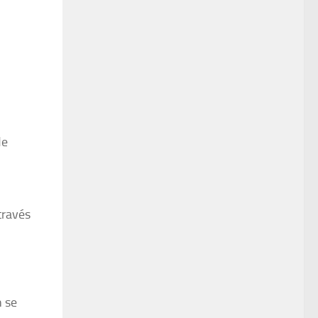
de
través
n se