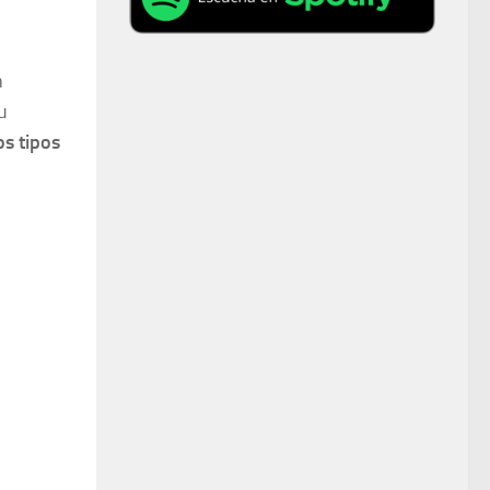
n
u
os tipos