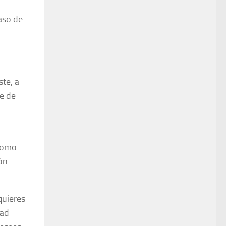
aso de
ste, a
se de
 como
ón
quieres
dad