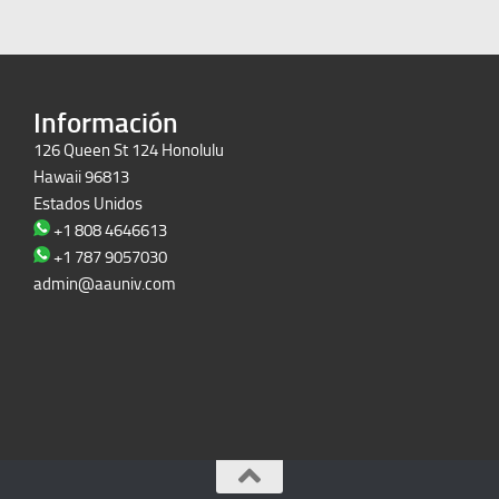
Información
126 Queen St 124 Honolulu
Hawaii 96813
Estados Unidos
+1 808 4646613
+1 787 9057030
admin@aauniv.com