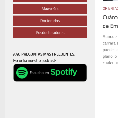
ORIENTA
Maestrías
Cuánt
Doctorados
de Em
Posdoctoradores
Aunque l
carrera 
puedes d
AAU PREGUNTAS MAS FRECUENTES:
plano; o
Escucha nuestro podcast:
cualquie