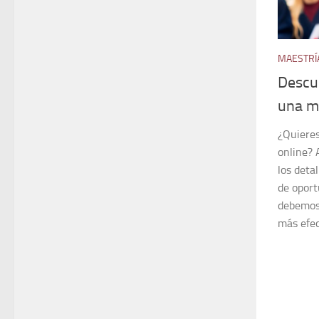
MAESTRÍ
Descu
una m
¿Quiere
online? 
los deta
de oport
debemos
más efect