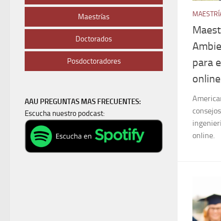
MAESTRÍ
Maestrías
Maestr
Doctorados
Ambie
para e
Posdoctoradores
online
American
AAU PREGUNTAS MAS FRECUENTES:
consejos
Escucha nuestro podcast:
ingenier
online.