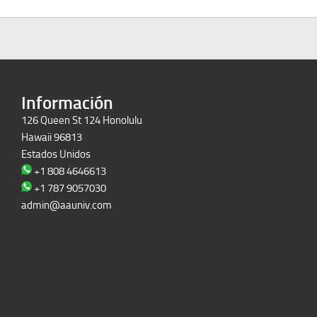
Información
126 Queen St 124 Honolulu
Hawaii 96813
Estados Unidos
+1 808 4646613
+1 787 9057030
admin@aauniv.com