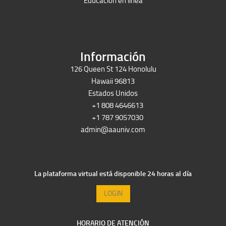
Educación en línea
Peruron
Films Perú
Información
126 Queen St 124 Honolulu
Hawaii 96813
Estados Unidos
+1 808 4646613
+1 787 9057030
admin@aauniv.com
La plataforma virtual está disponible 24 horas al día
LOGIN
HORARIO DE ATENCIÓN