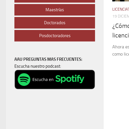
LICENCI
Maestrías
19 DICIE
Doctorados
¿Cómo
licenc
Posdoctoradores
Ahora es
como lic
AAU PREGUNTAS MAS FRECUENTES:
Escucha nuestro podcast: