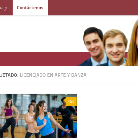
pago
Contáctenos
QUETADO:
LICENCIADO EN ARTE Y DANZA
0