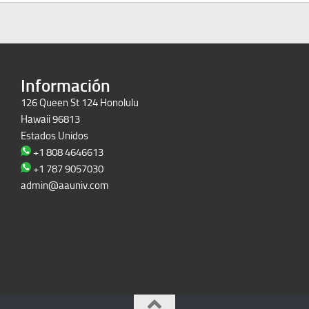
Información
126 Queen St 124 Honolulu
Hawaii 96813
Estados Unidos
+1 808 4646613
+1 787 9057030
admin@aauniv.com