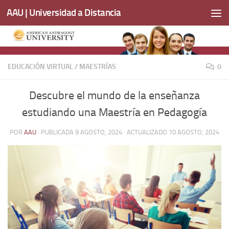
AAU | Universidad a Distancia
Saltar al contenido
EDUCACIÓN VIRTUAL
/
MAESTRÍAS
0
Descubre el mundo de la enseñanza
estudiando una Maestría en Pedagogía
POR
AAU
· PUBLICADA
9 AGOSTO, 2024
· ACTUALIZADO
10 AGOSTO, 2024