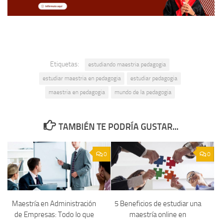
Etiquetas:
estudiando maestria pedagogia
estudiar maestria en pedagogia
estudiar pedagogia
maestria en pedagogia
mundo de la pedagogia
TAMBIÉN TE PODRÍA GUSTAR...
0
0
Maestría en Administración
5 Beneficios de estudiar una
de Empresas: Todo lo que
maestría online en