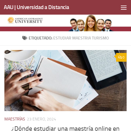
AAU | Universidad a Distancia
Saltar al contenido
ETIQUETADO:
ESTUDIAR MAESTRIA TURISMO
0
MAESTRÍAS
23 ENERO, 2024
¿Dónde estudiar una maestría online en