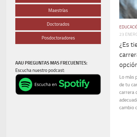
Maestrías
Doctorados
EDUCACI
23 ENERO
Posdoctoradores
¿Es t
carre
AAU PREGUNTAS MAS FRECUENTES:
opció
Escucha nuestro podcast:
Lo más 
de tu ca
carrera 
adecuada
cambio de