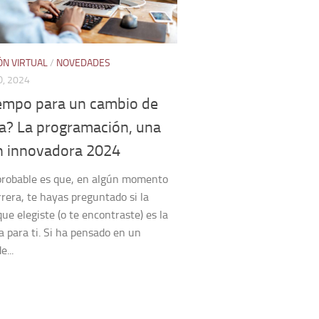
ÓN VIRTUAL
/
NOVEDADES
, 2024
iempo para un cambio de
ra? La programación, una
n innovadora 2024
probable es que, en algún momento
rrera, te hayas preguntado si la
que elegiste (o te encontraste) es la
 para ti. Si ha pensado en un
...