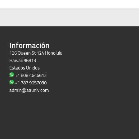
Información
126 Queen St 124 Honolulu
Hawaii 96813
Estados Unidos
+1 808 4646613
+1 787 9057030
admin@aauniv.com