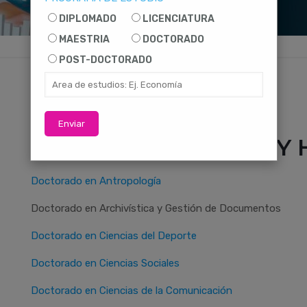
DIPLOMADO
LICENCIATURA
MAESTRIA
DOCTORADO
POST-DOCTORADO
Enviar
ESCUELA DE ARTES Y
Doctorado en Antropología
Doctorado en Archivística y Gestión de Documentos
Doctorado en Ciencias del Deporte
Doctorado en Ciencias Sociales
Doctorado en Ciencias de la Comunicación