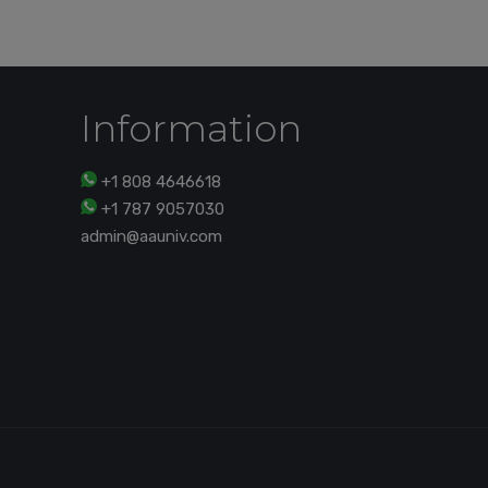
Information
+1 808 4646618
+1 787 9057030
admin@aauniv.com