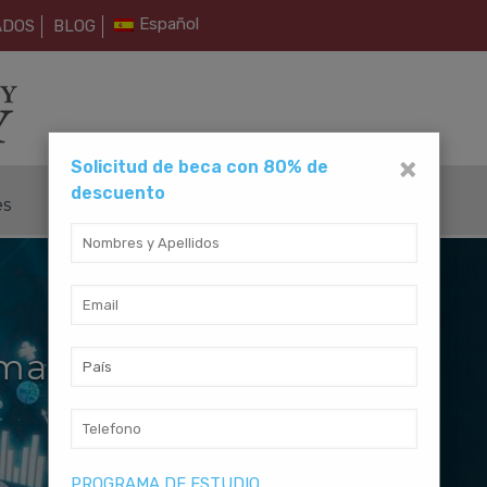
Español
ADOS
BLOG
×
Solicitud de beca con 80% de
descuento
es
Métodos de Pago
Contáctanos
umanidades
PROGRAMA DE ESTUDIO