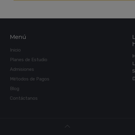
Menú
Inicio
Planes de Estudio
L
Admisiones
S
D
Métodos de Pagos
Blog
Contáctanos