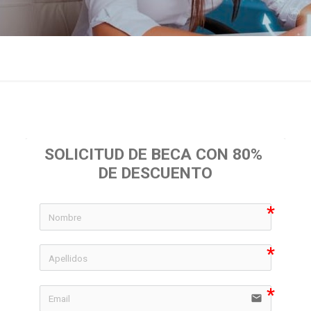
SOLICITUD DE BECA CON 80% 
DE DESCUENTO
icon-
icon-
email