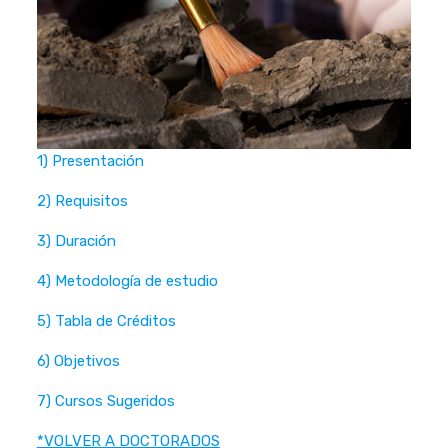
1) Presentación
2) Requisitos
3) Duración
4) Metodología de estudio
5) Tabla de Créditos
6) Objetivos
7) Cursos Sugeridos
*VOLVER A DOCTORADOS