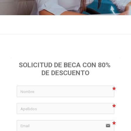
SOLICITUD DE BECA CON 80% 
DE DESCUENTO
icon-
icon-
email