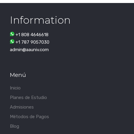
Information
+1 808 4646618
+1 787 9057030
admin@aauniv.com
Menú
Inicio
Planes de Estudio
Admisiones
Métodos de Pagos
Blog