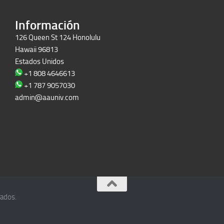
Información
126 Queen St 124 Honolulu
Hawaii 96813
Estados Unidos
+1 808 4646613
+1 787 9057030
admin@aauniv.com
vados.