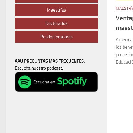
MAESTRÍ
Maestrías
Ventaj
Doctorados
maestr
Posdoctoradores
America
los bene
profesio
AAU PREGUNTAS MAS FRECUENTES:
Educació
Escucha nuestro podcast: