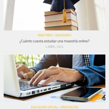
MAESTRÍAS
/
NOVEDADES
¿Cuánto cuesta estudiar una maestría online?
4 ABRIL, 2024
EDUCACIÓN VIRTUAL
/
ORIENTACION