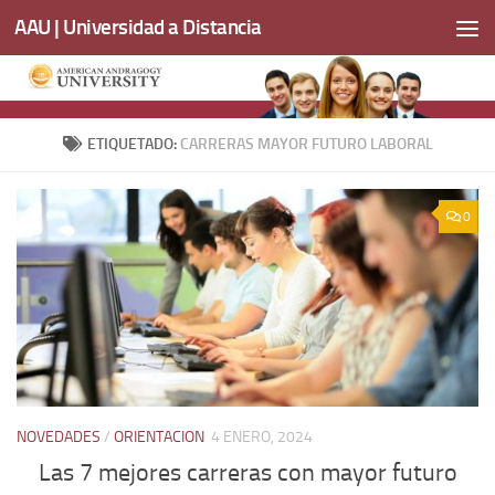
AAU | Universidad a Distancia
Saltar al contenido
ETIQUETADO:
CARRERAS MAYOR FUTURO LABORAL
0
NOVEDADES
/
ORIENTACION
4 ENERO, 2024
Las 7 mejores carreras con mayor futuro