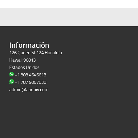
Información
126 Queen St 124 Honolulu
Hawaii 96813
Estados Unidos
+1 808 4646613
+1 787 9057030
admin@aauniv.com