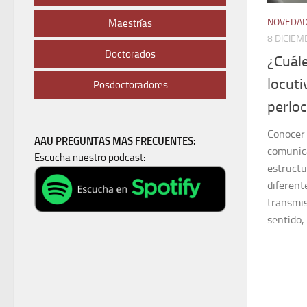
NOVEDA
Maestrías
8 DICIEM
Doctorados
¿Cuále
locuti
Posdoctoradores
perlo
Conocer 
AAU PREGUNTAS MAS FRECUENTES:
comunica
Escucha nuestro podcast:
estructu
diferent
transmis
sentido, 