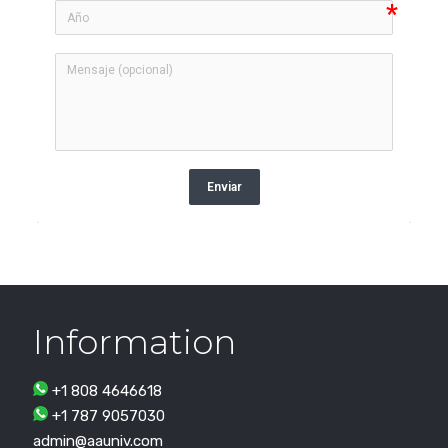
Enviar
Information
+1 808 4646618
+1 787 9057030
admin@aauniv.com