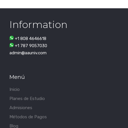
Information
+1 808 4646618
+1 787 9057030
admin@aauniv.com
Menú
Inicio
Planes de Estudio
Admisiones
Métodos de Pagos
Blog