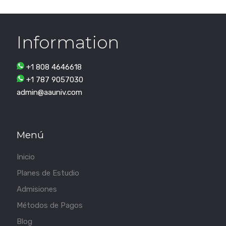
Information
+1 808 4646618
+1 787 9057030
admin@aauniv.com
Menú
Inicio
Planes de Estudio
Admisiones
Métodos de Pagos
Blog