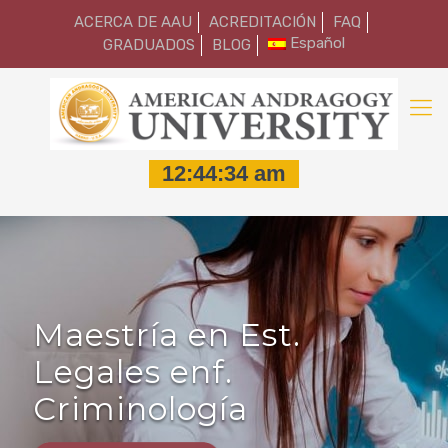
ACERCA DE AAU
ACREDITACIÓN
FAQ
Español
GRADUADOS
BLOG
Maestría en Est.
Legales enf.
Criminología