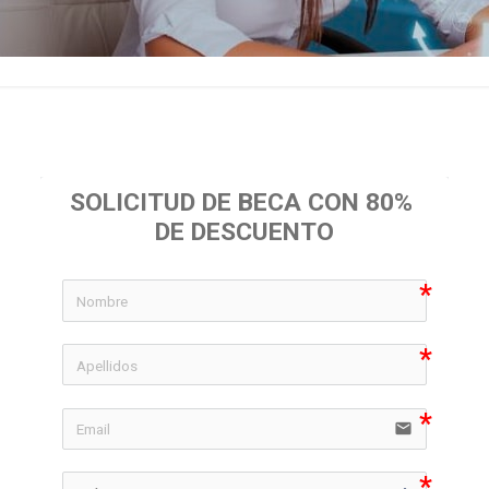
SOLICITUD DE BECA CON 80% 
DE DESCUENTO
icon-
icon-
email