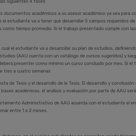
as siguientes 4 fases:
sus documentos académicos a su asesor académico ya sea para cor
z el estudiante va a tener que desarrollar 5 campos requeridos de
 como tiempo promedio. Si el trabajo presentado cumple con las b
a cual el estudiante va a desarrollar su plan de estudios, definien
estudios (AAU cuenta con un catálogo de cursos sugeridos) y lueg
 deberá presenter como mínimo un curso concluido por mes. Si el
de tres a cuatro semanas
esta de Tesis y el desarrollo de la Tesis. El desarrollo y conclus
 bases académicas, el análisis y evaluación por parte de AAU ser
artamento Administrativo de AAU acuerda con el estudiante el en
omar entre 1 a 2 meses.