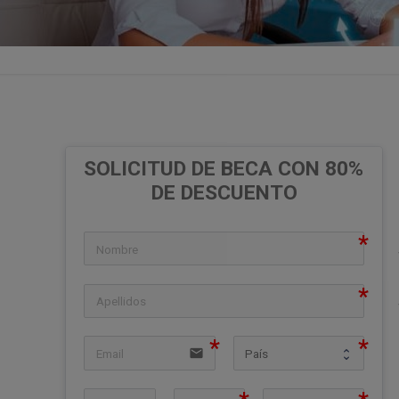
SOLICITUD DE BECA CON 80% 
DE DESCUENTO
icon
icon
email