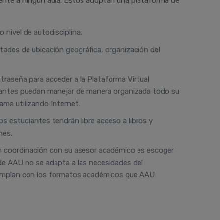
mente a ningún aula. Éstos adoptan una plataforma de
 nivel de autodisciplina.
ltades de ubicación geográfica, organización del
ntraseña para acceder a la Plataforma Virtual
udiantes puedan manejar de manera organizada todo su
ama utilizando Internet.
os estudiantes tendrán libre acceso a libros y
nes.
 en coordinación con su asesor académico es escoger
o de AAU no se adapta a las necesidades del
 cumplan con los formatos académicos que AAU