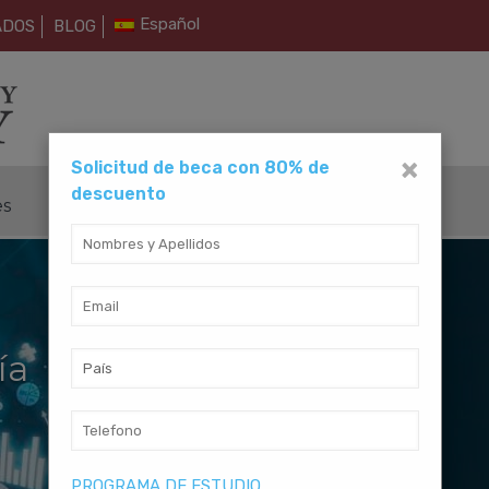
Español
ADOS
BLOG
×
Solicitud de beca con 80% de
descuento
es
Métodos de Pago
Contáctanos
ía
PROGRAMA DE ESTUDIO