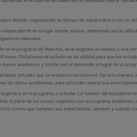
istancia, en el cual los estudiantes no necesitan asistir física
udios flexible, organizando su tiempo de manera libre y con un alto
independiente en el lugar donde residan, eliminando así las dificu
ligaciones laborales.
te en el programa de Maestría, se le asignara un usuario y una co
4 horas. Plataforma de estudio es de utilidad para que los est
 asesor académico y contar con el desarrollo integral de su progr
liotecas virtuales que se encuentra en internet. De esta manera, l
ses de datos académicas, para así poder realizar sus investigacio
 sugeridos en el programa a estudiar. La función del estudiante
estría. Si parte de los cursos sugeridos por el programa académic
r otros cursos que cumplan sus expectativas, siempre y cuando