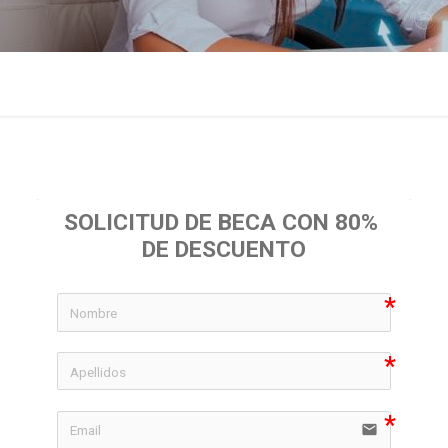
SOLICITUD DE BECA CON 80% 
DE DESCUENTO
icon-
icon-
email