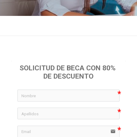
SOLICITUD DE BECA CON 80% 
DE DESCUENTO
icon-
icon-
email