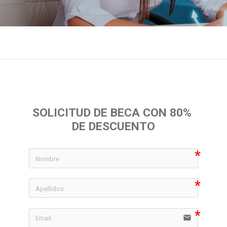
SOLICITUD DE BECA CON 80% 
DE DESCUENTO
icon-
icon-
email