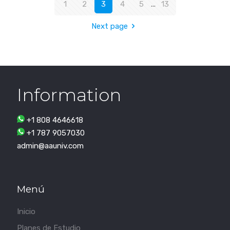
1
2
3
4
5
...
13
Next page
Information
+1 808 4646618
+1 787 9057030
admin@aauniv.com
Menú
Inicio
Planes de Estudio