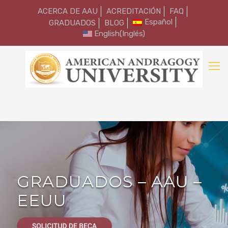
ACERCA DE AAU
ACREDITACIÓN
FAQ
Español
GRADUADOS
BLOG
English
(
Inglés
)
GRADUADOS – AAU –
EEUU