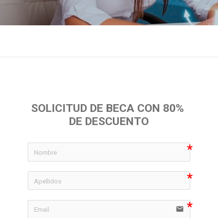
SOLICITUD DE BECA CON 80% 
DE DESCUENTO
icon-
icon-
email