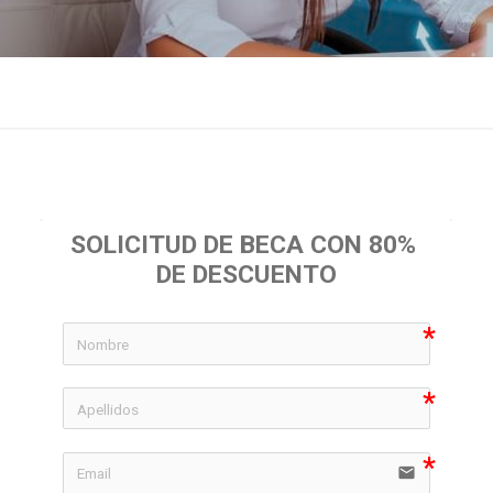
SOLICITUD DE BECA CON 80% 
DE DESCUENTO
icon-
icon-
email