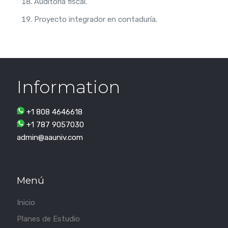
Auditoría fiscal.
Proyecto integrador en contaduría.
Information
+1 808 4646618
+1 787 9057030
admin@aauniv.com
Menú
Inicio
Planes de Estudio