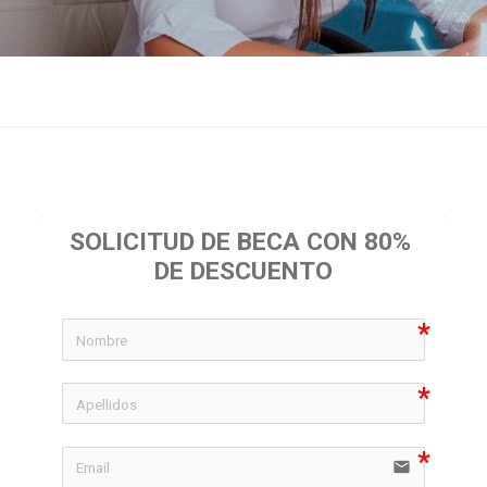
SOLICITUD DE BECA CON 80% 
DE DESCUENTO
icon-
icon-
email