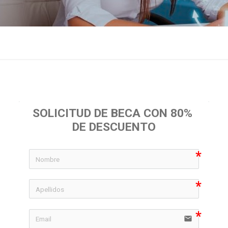
SOLICITUD DE BECA CON 80% 
DE DESCUENTO
icon-
icon-
email